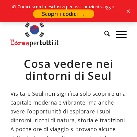
🎁
Codici sconto esclusivi
per assicurazioni viaggio.
×
Scopri i codici →
Sei in:
Home
/
Città e località
/
Seul
/
Dintorni di Seul
Cosa vedere nei
dintorni di Seul
Visitare
Seul
non significa solo scoprire una
capitale moderna e vibrante, ma anche
avere l’opportunità di esplorare i suoi
dintorni
, ricchi di natura, storia e tradizioni.
A poche ore di viaggio si trovano alcune