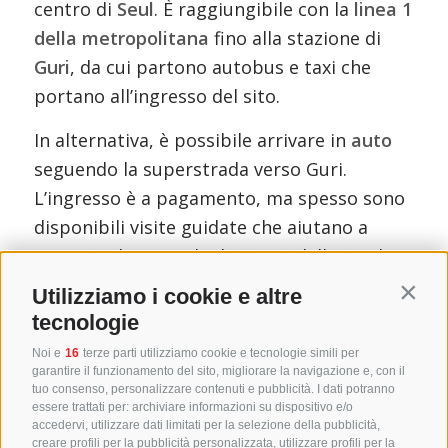
centro di
Seul
. È raggiungibile con la
linea 1
della metropolitana
fino alla stazione di
Guri
, da cui partono autobus e taxi che
portano all’ingresso del sito.
In alternativa, è possibile arrivare in
auto
seguendo la superstrada verso Guri.
L’ingresso è a pagamento, ma spesso sono
disponibili visite guidate che aiutano a
comprendere meglio la storia delle tombe
reali.
Utilizziamo i cookie e altre
Contin
tecnologie
Noi e
16
terze parti utilizziamo cookie e tecnologie simili per
garantire il funzionamento del sito, migliorare la navigazione e, con il
tuo consenso, personalizzare contenuti e pubblicità. I dati potranno
문화재청
,
KOGL Type 1
, via Wikimedia Commons
essere trattati per: archiviare informazioni su dispositivo e/o
accedervi, utilizzare dati limitati per la selezione della pubblicità,
creare profili per la pubblicità personalizzata, utilizzare profili per la