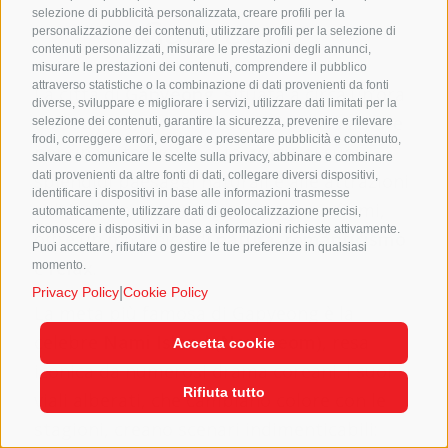
selezione di pubblicità personalizzata, creare profili per la
Gapyeong
personalizzazione dei contenuti, utilizzare profili per la selezione di
contenuti personalizzati, misurare le prestazioni degli annunci,
misurare le prestazioni dei contenuti, comprendere il pubblico
attraverso statistiche o la combinazione di dati provenienti da fonti
La città di
Gapyeong
, situata a circa un’ora
diverse, sviluppare e migliorare i servizi, utilizzare dati limitati per la
da
Seul
, è una delle destinazioni più amate
selezione dei contenuti, garantire la sicurezza, prevenire e rilevare
frodi, correggere errori, erogare e presentare pubblicità e contenuto,
per una gita fuori porta grazie ai suoi
salvare e comunicare le scelte sulla privacy, abbinare e combinare
dati provenienti da altre fonti di dati, collegare diversi dispositivi,
splendidi paesaggi naturali e alle attrazioni
identificare i dispositivi in base alle informazioni trasmesse
culturali. Immersa tra montagne e fiumi,
automaticamente, utilizzare dati di geolocalizzazione precisi,
riconoscere i dispositivi in base a informazioni richieste attivamente.
offre un mix unico di
natura
,
romanticismo
Puoi accettare, rifiutare o gestire le tue preferenze in qualsiasi
e
relax
.
momento.
|
Privacy Policy
Cookie Policy
La meta più famosa di Gapyeong è la
celebre
Nami Island (Namiseom)
, resa
Accetta cookie
iconica da numerosi drama coreani. I suoi
Rifiuta tutto
viali alberati, che cambiano colore con le
stagioni, creano scenari indimenticabili: