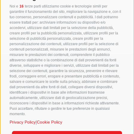
Condividi questo articolo
Noi e
16
terze parti utilizziamo cookie e tecnologie simili per
garantire il funzionamento del sito, migliorare la navigazione e, con il
tuo consenso, personalizzare contenuti e pubblicità. I dati potranno
essere trattati per: archiviare informazioni su dispositivo e/o
accedervi, utilizzare dati limitati per la selezione della pubblicità,
creare profili per la pubblicità personalizzata, utilizzare profili per la
selezione di pubblicità personalizzata, creare profili per la
personalizzazione dei contenuti, utilizzare profili per la selezione di
contenuti personalizzati, misurare le prestazioni degli annunci,
misurare le prestazioni dei contenuti, comprendere il pubblico
attraverso statistiche o la combinazione di dati provenienti da fonti
diverse, sviluppare e migliorare i servizi, utilizzare dati limitati per la
selezione dei contenuti, garantire la sicurezza, prevenire e rilevare
frodi, correggere errori, erogare e presentare pubblicità e contenuto,
Informazioni
salvare e comunicare le scelte sulla privacy, abbinare e combinare
dati provenienti da altre fonti di dati, collegare diversi dispositivi,
identificare i dispositivi in base alle informazioni trasmesse
Cookie policy
automaticamente, utilizzare dati di geolocalizzazione precisi,
riconoscere i dispositivi in base a informazioni richieste attivamente.
Privacy policy
Puoi accettare, rifiutare o gestire le tue preferenze in qualsiasi
momento.
|
Privacy Policy
Cookie Policy