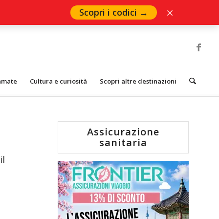
×
Scopri i codici →
iamate
Cultura e curiosità
Scopri altre destinazioni
Assicurazione
sanitaria
il